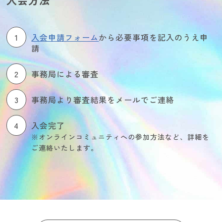
入会方法
1
入会申請フォーム
から必要事項を記入のうえ申
請
2
事務局による審査
3
事務局より審査結果をメールでご連絡
4
入会完了
※オンラインコミュニティへの参加方法など、詳細を
ご連絡いたします。